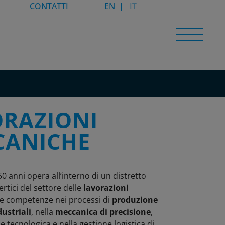
CONTATTI
EN
IT
RAZIONI
CANICHE
50 anni opera all’interno di un distretto
ertici del settore delle
lavorazioni
Le competenze nei processi di
produzione
ustriali
, nella
meccanica di precisione
,
e tecnologica e nella gestione logistica di