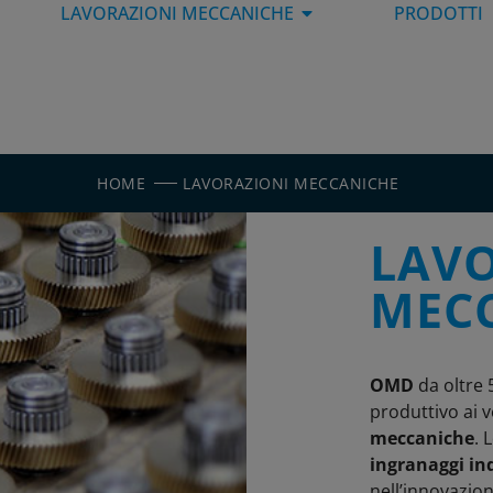
LAVORAZIONI MECCANICHE
PRODOTTI
HOME
LAVORAZIONI MECCANICHE
LAVO
MEC
OMD
da oltre 
produttivo ai v
meccaniche
. 
ingranaggi ind
nell’innovazion