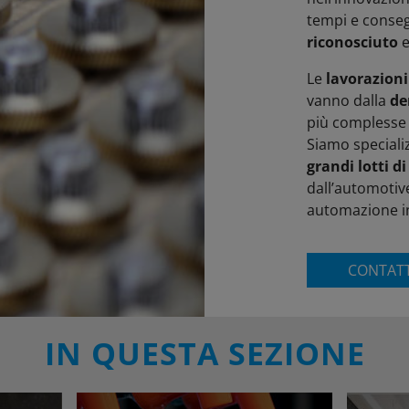
tempi e conseg
riconosciuto
e
Le
lavorazion
vanno dalla
de
più complesse 
Siamo specializ
grandi lotti d
dall’automotive
automazione in
CONTATT
IN QUESTA SEZIONE