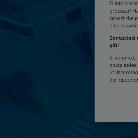
Ti interessan
processi? Ha
servizi che 
interessarti
Contattaci 
più!
È semplice, 
posta indesi
utilizzeremo 
per risponde