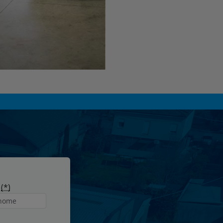
e
(*)